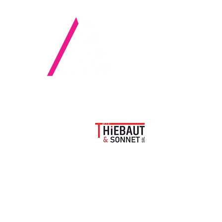
BELGIQUE
THIEBAUT-SONNET SRL
Rue Ernest Montellier 20
B-5380 FERNELMONT
TVA : BE
0456.426.471
Sur rendez-vous :
Du lundi au vendredi de 8h30 à 17h
+32.(0)81.22.72.26
info@thiebaut-sonnet.be